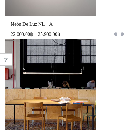
Neón De Luz NL – A
22,000.00
฿
–
25,900.00
฿