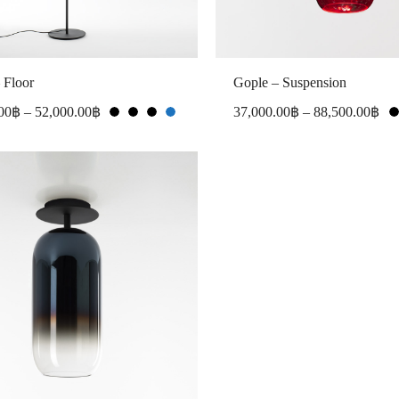
 Floor
Gople – Suspension
00
฿
–
52,000.00
฿
37,000.00
฿
–
88,500.00
฿