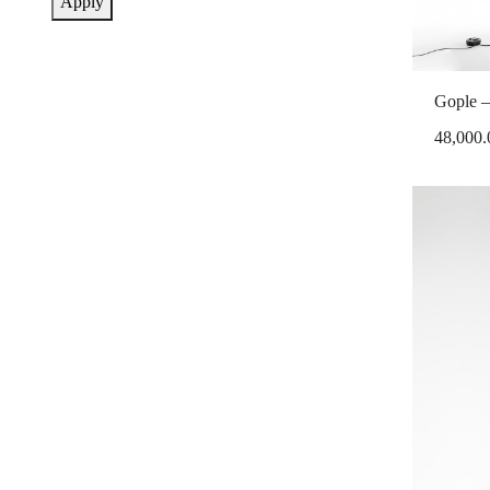
Apply
Gople –
48,000.