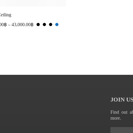
eiling
00
฿
–
43,000.00
฿
JOIN U
Find out ab
more.