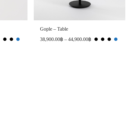
Gople – Table
38,900.00
฿
–
44,900.00
฿