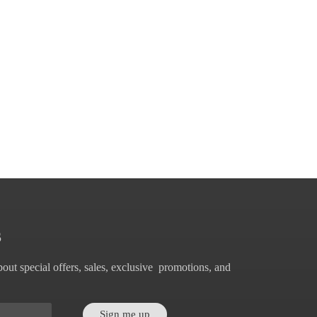
S
out special offers, sales, exclusive promotions, and
Sign me up