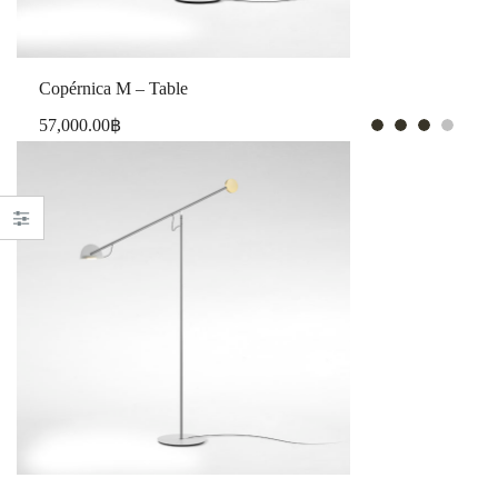
Copérnica M – Table
57,000.00
฿