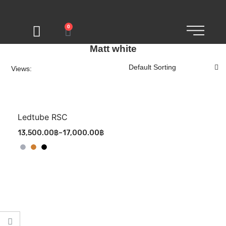
0
Matt white
Views:
Ledtube RSC
13,500.00
฿
–
17,000.00
฿