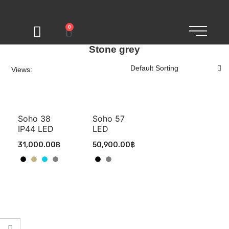
0
Stone grey
Views:
Soho 38
Soho 57
IP44 LED
LED
31,000.00
฿
50,900.00
฿