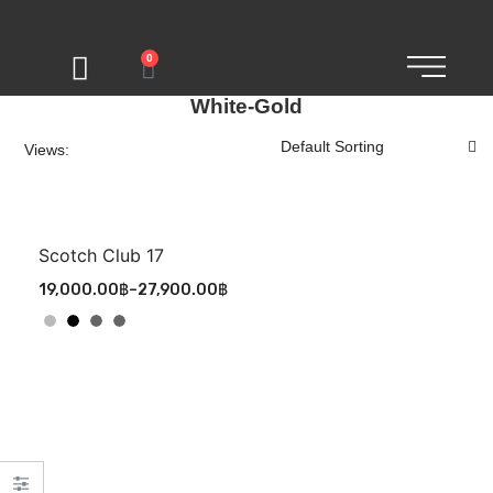
0
White-Gold
Views:
Scotch Club 17
19,000.00
฿
–
27,900.00
฿