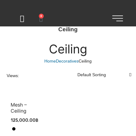
0
Ceiling
Ceiling
Home
Decoratives
Ceiling
Views:
Mesh –
Ceiling
125,000.00
฿