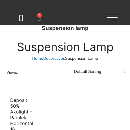
0
Suspension lamp
Suspension Lamp
Home
Decoratives
Suspension Lamp
Views:
Deposit
50%
Axolight –
Paralela
Horizontal
16