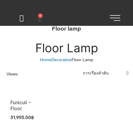
0
Floor lamp
Floor Lamp
Home
Decorative
Floor Lamp
Views:
Funiculí –
Floor
31,993.00
฿