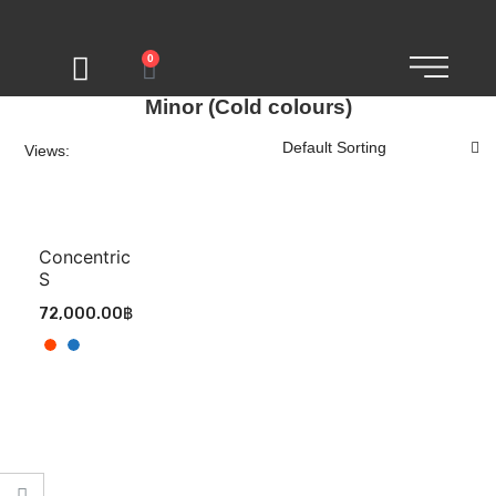
0
Minor (Cold colours)
Views:
Concentric
S
72,000.00
฿