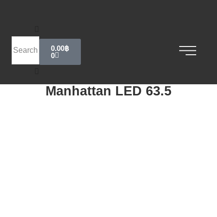
0.00
฿
0
Manhattan LED 63.5