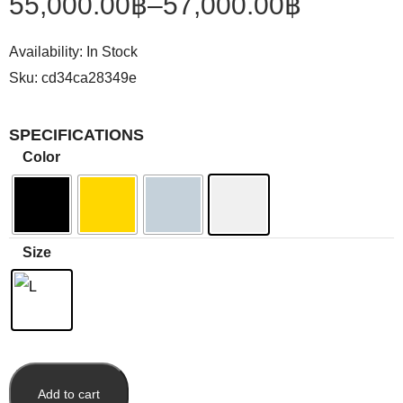
55,000.00
฿
–
57,000.00
฿
Availability:
In Stock
Sku:
cd34ca28349e
SPECIFICATIONS
Color
Size
Add to cart