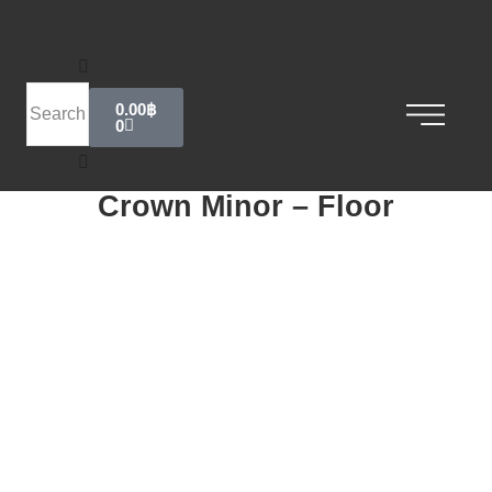
0.00
฿
0
Crown Minor – Floor