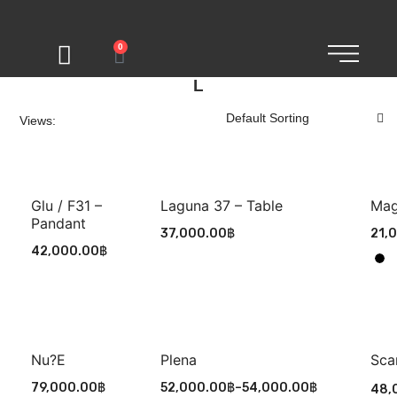
0
L
Views:
Glu / F31 –
Laguna 37 – Table
Mag
Pandant
37,000.00
฿
21,
42,000.00
฿
Nu?e
Plena
Sca
79,000.00
฿
52,000.00
฿
–
54,000.00
฿
48,