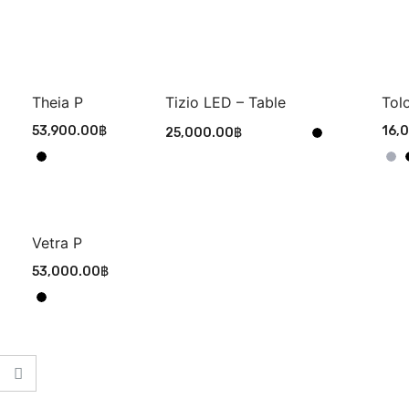
Theia P
Tizio LED – Table
Tol
53,900.00
฿
16,
25,000.00
฿
Vetra P
53,000.00
฿